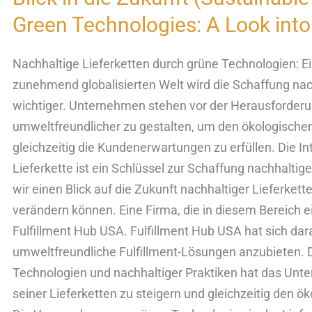
durch
Green Technologies: A Look into
grüne
Technologien:
Nachhaltige Lieferketten durch grüne Technologien: Ein 
Ein
zunehmend globalisierten Welt wird die Schaffung nac
Blick
wichtiger. Unternehmen stehen vor der Herausforderun
in
umweltfreundlicher zu gestalten, um den ökologische
die
gleichzeitig die Kundenerwartungen zu erfüllen. Die In
Zukunft
Lieferkette ist ein Schlüssel zur Schaffung nachhaltig
(Sustainable
wir einen Blick auf die Zukunft nachhaltiger Lieferket
Supply
verändern können. Eine Firma, die in diesem Bereich ei
Chains
Fulfillment Hub USA. Fulfillment Hub USA hat sich darau
through
umweltfreundliche Fulfillment-Lösungen anzubieten. 
Green
Technologien und nachhaltiger Praktiken hat das Unte
Technologies:
seiner Lieferketten zu steigern und gleichzeitig den 
A