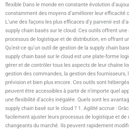
de
flexible Dans le monde en constante évolution d’aujour
la
constamment des moyens d’améliorer leur efficacité op
supply
L’une des façons les plus efficaces d’y parvenir est d’a
chain
supply chain basés sur le cloud. Ces outils offrent une
basés
processus de logistique et de distribution, en offrant un
sur
Qu’est-ce qu’un outil de gestion de la supply chain basé
le
supply chain basé sur le cloud est une plate-forme logi
cloud
gérer et de contrôler tous les aspects de leur chaîne log
:
gestion des commandes, la gestion des fournisseurs, la
vers
prévision et bien plus encore. Ces outils sont hébergés s
une
peuvent être accessibles à partir de n’importe quel appa
logistique
une flexibilité d’accès inégalée. Quels sont les avantage
plus
supply chain basé sur le cloud ? 1. Agilité accrue : Grâ
agile
facilement ajuster leurs processus de logistique et de 
et
changeants du marché. Ils peuvent rapidement modifier