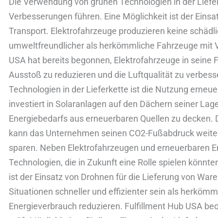
Die Verwendung von grünen Technologien in der Liefe
Look
Verbesserungen führen. Eine Möglichkeit ist der Einsa
into
Transport. Elektrofahrzeuge produzieren keine schädl
the
umweltfreundlicher als herkömmliche Fahrzeuge mit 
Future)
USA hat bereits begonnen, Elektrofahrzeuge in seine F
Ausstoß zu reduzieren und die Luftqualität zu verbess
Technologien in der Lieferkette ist die Nutzung erneu
investiert in Solaranlagen auf den Dächern seiner Lag
Energiebedarfs aus erneuerbaren Quellen zu decken.
kann das Unternehmen seinen CO2-Fußabdruck weiter 
sparen. Neben Elektrofahrzeugen und erneuerbaren En
Technologien, die in Zukunft eine Rolle spielen könnt
ist der Einsatz von Drohnen für die Lieferung von Wa
Situationen schneller und effizienter sein als herköm
Energieverbrauch reduzieren. Fulfillment Hub USA be