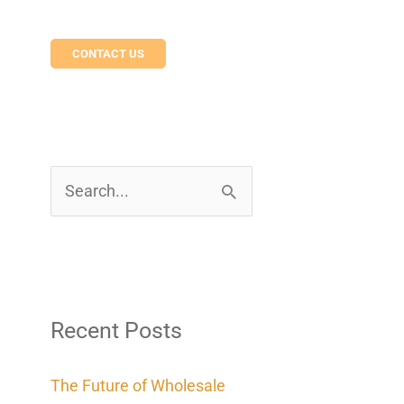
CONTACT US
S
e
a
r
c
Recent Posts
h
The Future of Wholesale
f