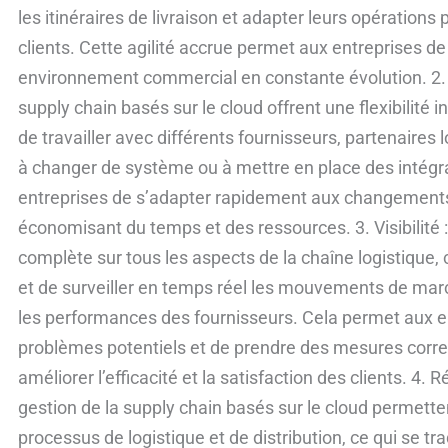
flexible
les itinéraires de livraison et adapter leurs opération
clients. Cette agilité accrue permet aux entreprises d
environnement commercial en constante évolution. 2. Fle
supply chain basés sur le cloud offrent une flexibilité
de travailler avec différents fournisseurs, partenaires 
à changer de système ou à mettre en place des intég
entreprises de s’adapter rapidement aux changements d
économisant du temps et des ressources. 3. Visibilité : 
complète sur tous les aspects de la chaîne logistique,
et de surveiller en temps réel les mouvements de marc
les performances des fournisseurs. Cela permet aux en
problèmes potentiels et de prendre des mesures corre
améliorer l’efficacité et la satisfaction des clients. 4. 
gestion de la supply chain basés sur le cloud permette
processus de logistique et de distribution, ce qui se tr