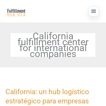
Skip
MAI
to
ME
content
California
fulfillment center
for international
companies
California:
California: un hub logístico
un
estratégico para empresas
hub