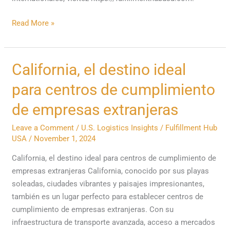
Read More »
California,
California, el destino ideal
el
para centros de cumplimiento
destino
ideal
de empresas extranjeras
para
Leave a Comment
/
U.S. Logistics Insights
/
Fulfillment Hub
centros
USA
/
November 1, 2024
de
cumplimiento
California, el destino ideal para centros de cumplimiento de
de
empresas extranjeras California, conocido por sus playas
empresas
soleadas, ciudades vibrantes y paisajes impresionantes,
extranjeras
también es un lugar perfecto para establecer centros de
cumplimiento de empresas extranjeras. Con su
infraestructura de transporte avanzada, acceso a mercados