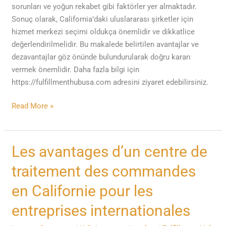
sorunları ve yoğun rekabet gibi faktörler yer almaktadır.
Sonuç olarak, California’daki uluslararası şirketler için
hizmet merkezi seçimi oldukça önemlidir ve dikkatlice
değerlendirilmelidir. Bu makalede belirtilen avantajlar ve
dezavantajlar göz önünde bulundurularak doğru kararı
vermek önemlidir. Daha fazla bilgi için
https://fulfillmenthubusa.com adresini ziyaret edebilirsiniz.
Read More »
Les
Les avantages d’un centre de
avantages
traitement des commandes
d’un
centre
en Californie pour les
de
entreprises internationales
traitement
des