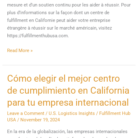
mesure et d’un soutien continu pour les aider à réussir. Pour
plus d’informations sur la façon dont un centre de
fulfillment en Californie peut aider votre entreprise
étrangère à réussir sur le marché américain, visitez
https://fulfillmenthubusa.com.
Read More »
Cómo
Cómo elegir el mejor centro
elegir
de cumplimiento en California
el
mejor
para tu empresa internacional
centro
Leave a Comment
/
U.S. Logistics Insights
/
Fulfillment Hub
de
USA
/
November 19, 2024
cumplimiento
en
En la era de la globalización, las empresas internacionales
California