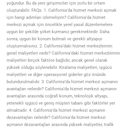
yoğundur. Bu da yeni girişimciler için zorlu bir ortam
oluşturabilir. FAQs: 1. California’da hizmet merkezi açmak
için hangi adımları izlemeliyim? California’da hizmet
merkezi açmak için öncelikle yerel yasal düzenlemelere
uygun bir şekilde şirket kurmanız gerekmektedir. Daha
sonra, uygun bir konum bulmalı ve gerekli altyapıyı
oluşturmalısınız. 2. California’daki hizmet merkezlerinin
genel maliyetleri nedir? California’daki hizmet merkezlerinin
maliyetleri birçok faktöre bağlıdır, ancak genel olarak
yüksek olduğu söylenebilir. Kiralama maliyetleri, işgücü
maliyetleri ve diğer operasyonel giderler göz önünde
bulundurulmalıdır. 3. California’da hizmet merkezi açmanın
avantajları nelerdir? California’da hizmet merkezi açmanın
avantajları arasında coğrafi konum, teknolojik altyapı,
yetenekli işgücü ve geniş müşteri tabanı gibi faktörler yer
almaktadır. 4. California’da hizmet merkezi açmanın
dezavantajları nelerdir? California’da hizmet merkezi
açmanın dezavantajları arasında yüksek maliyetler, trafik