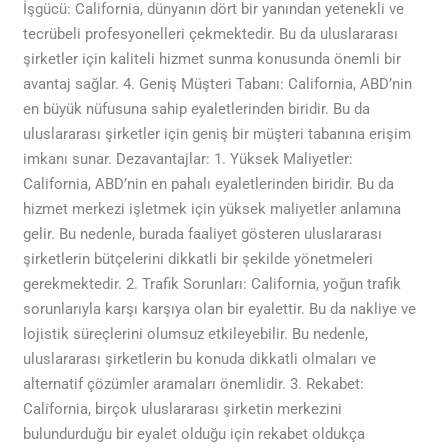
İşgücü: California, dünyanın dört bir yanından yetenekli ve
tecrübeli profesyonelleri çekmektedir. Bu da uluslararası
şirketler için kaliteli hizmet sunma konusunda önemli bir
avantaj sağlar. 4. Geniş Müşteri Tabanı: California, ABD’nin
en büyük nüfusuna sahip eyaletlerinden biridir. Bu da
uluslararası şirketler için geniş bir müşteri tabanına erişim
imkanı sunar. Dezavantajlar: 1. Yüksek Maliyetler:
California, ABD’nin en pahalı eyaletlerinden biridir. Bu da
hizmet merkezi işletmek için yüksek maliyetler anlamına
gelir. Bu nedenle, burada faaliyet gösteren uluslararası
şirketlerin bütçelerini dikkatli bir şekilde yönetmeleri
gerekmektedir. 2. Trafik Sorunları: California, yoğun trafik
sorunlarıyla karşı karşıya olan bir eyalettir. Bu da nakliye ve
lojistik süreçlerini olumsuz etkileyebilir. Bu nedenle,
uluslararası şirketlerin bu konuda dikkatli olmaları ve
alternatif çözümler aramaları önemlidir. 3. Rekabet:
California, birçok uluslararası şirketin merkezini
bulundurduğu bir eyalet olduğu için rekabet oldukça