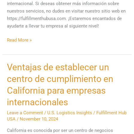
internacional. Si deseas obtener más información sobre
nuestros servicios, no dudes en visitar nuestro sitio web en
https://fulfillmenthubusa.com. ¡Estaremos encantados de
ayudarte a llevar tu empresa al siguiente nivel!
Read More »
Ventajas
Ventajas de establecer un
de
centro de cumplimiento en
establecer
un
California para empresas
centro
internacionales
de
cumplimiento
Leave a Comment
/
U.S. Logistics Insights
/
Fulfillment Hub
en
USA
/
November 10, 2024
California
California es conocida por ser un centro de negocios
para