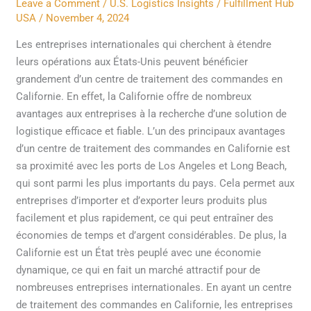
Leave a Comment
/
U.S. Logistics Insights
/
Fulfillment Hub
commandes
USA
/
November 4, 2024
en
Les entreprises internationales qui cherchent à étendre
Californie
leurs opérations aux États-Unis peuvent bénéficier
pour
grandement d’un centre de traitement des commandes en
les
Californie. En effet, la Californie offre de nombreux
entreprises
avantages aux entreprises à la recherche d’une solution de
internationales
logistique efficace et fiable. L’un des principaux avantages
d’un centre de traitement des commandes en Californie est
sa proximité avec les ports de Los Angeles et Long Beach,
qui sont parmi les plus importants du pays. Cela permet aux
entreprises d’importer et d’exporter leurs produits plus
facilement et plus rapidement, ce qui peut entraîner des
économies de temps et d’argent considérables. De plus, la
Californie est un État très peuplé avec une économie
dynamique, ce qui en fait un marché attractif pour de
nombreuses entreprises internationales. En ayant un centre
de traitement des commandes en Californie, les entreprises