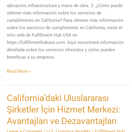
ubicación, infraestructura y mano de obra. 3. ¿Cómo puedo
obtener más información sobre los servicios de
cumplimiento en California? Para obtener más información
sobre los servicios de cumplimiento en California, visite el
sitio web de Fulfillment Hub USA en
https://fulfillmenthubusa.com. Aquí encontrará información
detallada sobre los servicios ofrecidos y cómo pueden
beneficiar a su empresa.
Read More »
California’daki
California’daki Uluslararası
Uluslararası
Şirketler İçin Hizmet Merkezi:
Şirketler
İçin
Avantajları ve Dezavantajları
Hizmet
Leave a Comment
/
U.S. Logistics Insights
/
Fulfillment Hub