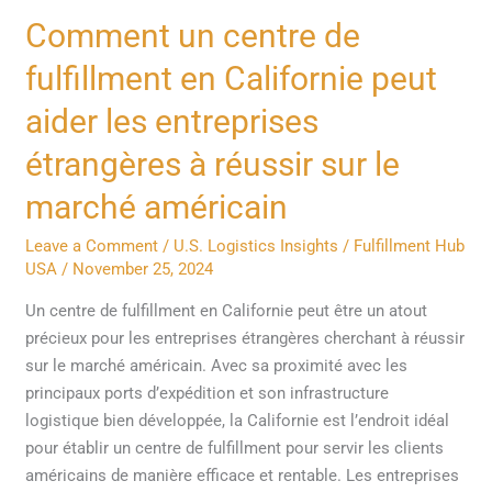
Comment
Comment un centre de
un
fulfillment en Californie peut
centre
de
aider les entreprises
fulfillment
étrangères à réussir sur le
en
Californie
marché américain
peut
aider
Leave a Comment
/
U.S. Logistics Insights
/
Fulfillment Hub
USA
/
November 25, 2024
les
entreprises
Un centre de fulfillment en Californie peut être un atout
étrangères
précieux pour les entreprises étrangères cherchant à réussir
à
sur le marché américain. Avec sa proximité avec les
réussir
principaux ports d’expédition et son infrastructure
sur
logistique bien développée, la Californie est l’endroit idéal
le
pour établir un centre de fulfillment pour servir les clients
marché
américains de manière efficace et rentable. Les entreprises