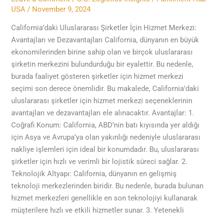
Merkezi:
USA
/
November 9, 2024
Avantajları
ve
California’daki Uluslararası Şirketler İçin Hizmet Merkezi:
Dezavantajları
Avantajları ve Dezavantajları California, dünyanın en büyük
ekonomilerinden birine sahip olan ve birçok uluslararası
şirketin merkezini bulundurduğu bir eyalettir. Bu nedenle,
burada faaliyet gösteren şirketler için hizmet merkezi
seçimi son derece önemlidir. Bu makalede, California’daki
uluslararası şirketler için hizmet merkezi seçeneklerinin
avantajları ve dezavantajları ele alınacaktır. Avantajlar: 1.
Coğrafi Konum: California, ABD’nin batı kıyısında yer aldığı
için Asya ve Avrupa’ya olan yakınlığı nedeniyle uluslararası
nakliye işlemleri için ideal bir konumdadır. Bu, uluslararası
şirketler için hızlı ve verimli bir lojistik süreci sağlar. 2.
Teknolojik Altyapı: California, dünyanın en gelişmiş
teknoloji merkezlerinden biridir. Bu nedenle, burada bulunan
hizmet merkezleri genellikle en son teknolojiyi kullanarak
müşterilere hızlı ve etkili hizmetler sunar. 3. Yetenekli