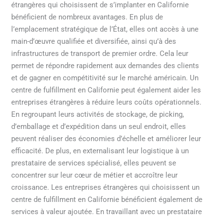
américain
étrangères qui choisissent de s’implanter en Californie
bénéficient de nombreux avantages. En plus de
l’emplacement stratégique de l’État, elles ont accès à une
main-d’œuvre qualifiée et diversifiée, ainsi qu’à des
infrastructures de transport de premier ordre. Cela leur
permet de répondre rapidement aux demandes des clients
et de gagner en compétitivité sur le marché américain. Un
centre de fulfillment en Californie peut également aider les
entreprises étrangères à réduire leurs coûts opérationnels.
En regroupant leurs activités de stockage, de picking,
d’emballage et d’expédition dans un seul endroit, elles
peuvent réaliser des économies d’échelle et améliorer leur
efficacité. De plus, en externalisant leur logistique à un
prestataire de services spécialisé, elles peuvent se
concentrer sur leur cœur de métier et accroître leur
croissance. Les entreprises étrangères qui choisissent un
centre de fulfillment en Californie bénéficient également de
services à valeur ajoutée. En travaillant avec un prestataire