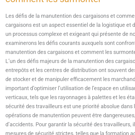
de
la
Les défis de la manutention des cargaisons et comme
manutention
cargaisons est un aspect essentiel de la logistique et 
des
un processus complexe et exigeant qui présente de no
cargaisons
examinerons les défis courants auxquels sont confront
et
manutention des cargaisons et comment les surmonter
comment
L’un des défis majeurs de la manutention des cargaison
les
entrepôts et les centres de distribution ont souvent des 
surmonter
de stocker et de manipuler efficacement les marchandis
important d’optimiser l’utilisation de l’espace en util
verticaux, tels que les rayonnages à palettes et les éta
sécurité des travailleurs est une priorité absolue dan
opérations de manutention peuvent être dangereuses,
d’accidents. Pour garantir la sécurité des travailleurs, 
mesures de sécurité strictes, telles que la formation a