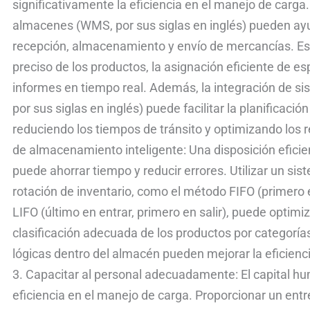
significativamente la eficiencia en el manejo de carga
eficiencia
almacenes (WMS, por sus siglas en inglés) pueden ayu
recepción, almacenamiento y envío de mercancías. E
preciso de los productos, la asignación eficiente de e
informes en tiempo real. Además, la integración de s
por sus siglas en inglés) puede facilitar la planificació
reduciendo los tiempos de tránsito y optimizando los 
de almacenamiento inteligente: Una disposición eficie
puede ahorrar tiempo y reducir errores. Utilizar un s
rotación de inventario, como el método FIFO (primero e
LIFO (último en entrar, primero en salir), puede optimi
clasificación adecuada de los productos por categoría
lógicas dentro del almacén pueden mejorar la eficienci
3. Capacitar al personal adecuadamente: El capital h
eficiencia en el manejo de carga. Proporcionar un e