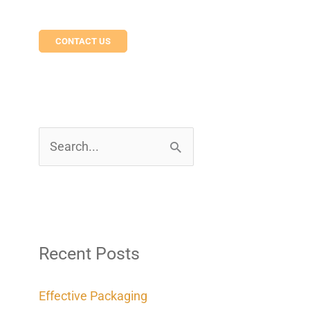
CONTACT US
S
e
a
r
c
Recent Posts
h
Effective Packaging
f