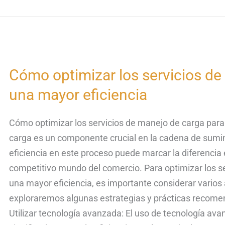
Cómo optimizar los servicios de
Cómo
optimizar
una mayor eficiencia
los
servicios
Cómo optimizar los servicios de manejo de carga para
de
carga es un componente crucial en la cadena de sumin
manejo
eficiencia en este proceso puede marcar la diferencia en
de
competitivo mundo del comercio. Para optimizar los se
carga
una mayor eficiencia, es importante considerar varios 
para
exploraremos algunas estrategias y prácticas recomend
una
Utilizar tecnología avanzada: El uso de tecnología av
mayor