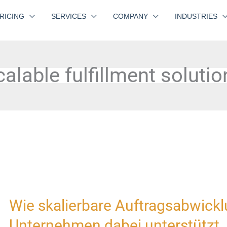
RICING
SERVICES
COMPANY
INDUSTRIES
calable fulfillment solutio
Wie skalierbare Auftragsabwick
Wie
skalierbare
Unternehmen dabei unterstützt, 