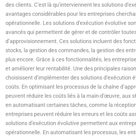
d’exécution
des clients. C’est là qu’interviennent les solutions d’ex
évolutive
avantages considérables pour les entreprises cherchant
opérationnelle. Les solutions d’exécution évolutive s
avancés qui permettent de gérer et de contrôler toutes 
d’approvisionnement. Ces solutions incluent des foncti
stocks, la gestion des commandes, la gestion des entre
plus encore. Grâce à ces fonctionnalités, les entrepri
et améliorer leur rentabilité. Une des principales raiso
choisissent d’implémenter des solutions d’exécution évo
coûts. En optimisant les processus de la chaîne d’app
peuvent réduire les coûts liés à la main-d’œuvre, aux 
en automatisant certaines tâches, comme la réception 
entreprises peuvent réduire les erreurs et les coûts as
solutions d’exécution évolutive permettent aux entrepri
opérationnelle. En automatisant les processus, les ent