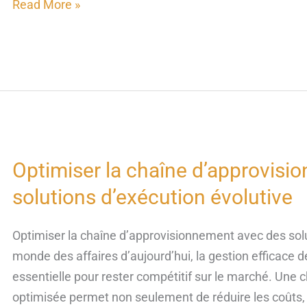
Read More »
Optimiser la chaîne d’approvis
Optimiser
la
solutions d’exécution évolutive
chaîne
d’approvisionnement
Optimiser la chaîne d’approvisionnement avec des solu
avec
monde des affaires d’aujourd’hui, la gestion efficace 
des
essentielle pour rester compétitif sur le marché. Une
solutions
optimisée permet non seulement de réduire les coûts, 