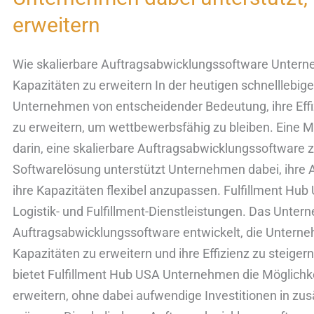
Auftragsabwicklungssoftware
erweitern
Unternehmen
dabei
Wie skalierbare Auftragsabwicklungssoftware Unterne
unterstützt,
Kapazitäten zu erweitern In der heutigen schnelllebige
ihre
Unternehmen von entscheidender Bedeutung, ihre Effiz
Kapazitäten
zu erweitern, um wettbewerbsfähig zu bleiben. Eine Mö
zu
darin, eine skalierbare Auftragsabwicklungssoftware 
erweitern
Softwarelösung unterstützt Unternehmen dabei, ihre 
ihre Kapazitäten flexibel anzupassen. Fulfillment Hub 
Logistik- und Fulfillment-Dienstleistungen. Das Unt
Auftragsabwicklungssoftware entwickelt, die Unterneh
Kapazitäten zu erweitern und ihre Effizienz zu steiger
bietet Fulfillment Hub USA Unternehmen die Möglichke
erweitern, ohne dabei aufwendige Investitionen in zusä