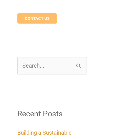
CONTACT US
S
e
a
r
c
Recent Posts
h
Building a Sustainable
f