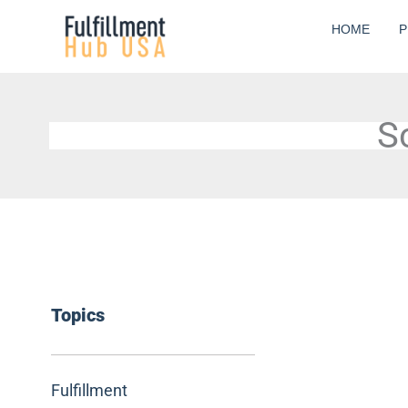
Skip
HOME
P
to
content
S
Topics
Fulfillment