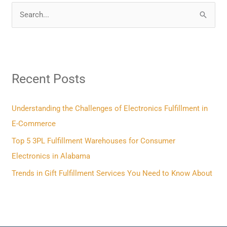
S
e
a
r
Recent Posts
c
h
f
Understanding the Challenges of Electronics Fulfillment in
o
E-Commerce
r
Top 5 3PL Fulfillment Warehouses for Consumer
:
Electronics in Alabama
Trends in Gift Fulfillment Services You Need to Know About