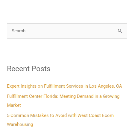
S
e
a
r
Recent Posts
c
h
f
Expert Insights on Fulfillment Services in Los Angeles, CA
o
Fulfillment Center Florida: Meeting Demand in a Growing
r
Market
:
5 Common Mistakes to Avoid with West Coast Ecom
Warehousing