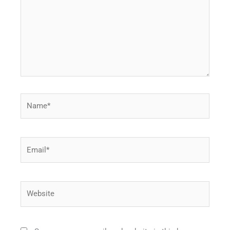
Name*
Email*
Website