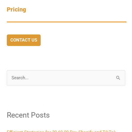
Pricing
CONTACT US
S
e
a
r
Recent Posts
c
h