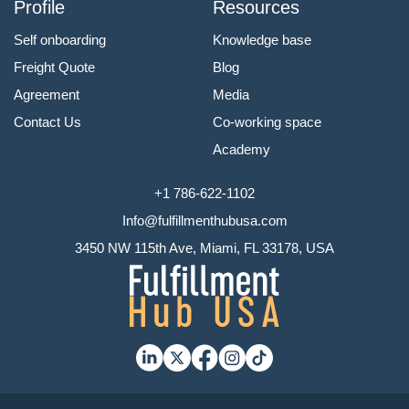
Profile
Resources
Self onboarding
Knowledge base
Freight Quote
Blog
Agreement
Media
Contact Us
Co-working space
Academy
+1 786-622-1102
Info@fulfillmenthubusa.com
3450 NW 115th Ave, Miami, FL 33178, USA