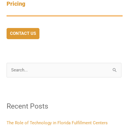
Pricing
CONTACT US
S
e
a
r
Recent Posts
c
h
f
The Role of Technology in Florida Fulfillment Centers