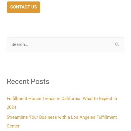
CONTACT US
S
e
a
r
Recent Posts
c
h
f
Fulfillment House Trends in California: What to Expect in
o
2024
r
Streamline Your Business with a Los Angeles Fulfillment
:
Center