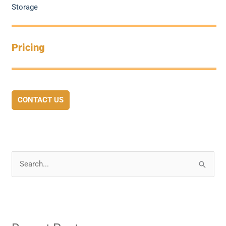
Storage
Pricing
CONTACT US
S
e
a
r