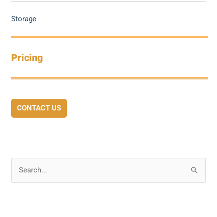
Storage
Pricing
CONTACT US
S
e
a
r