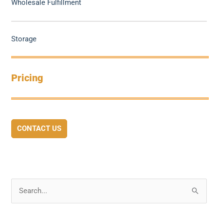
Wholesale Fulfillment
Storage
Pricing
CONTACT US
S
e