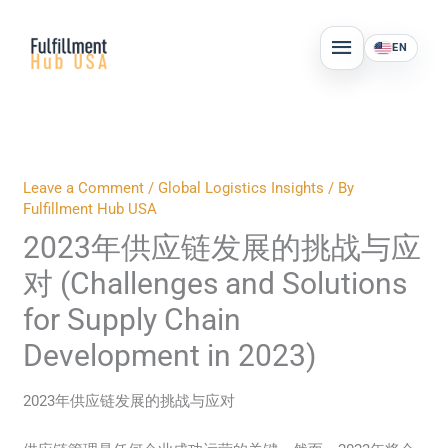
Skip
MAIN
to
EN
MENU
content
Leave a Comment
/
Global Logistics Insights
/ By
Fulfillment Hub USA
2023年供应链发展的挑战与应
对 (Challenges and Solutions
for Supply Chain
Development in 2023)
2023年供应链发展的挑战与应对