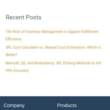
a
r
Recent Posts
c
h
f
The Role of Inventory Management in Apparel Fulfillment
o
Efficiency
r
3PL Cost Calculator vs. Manual Cost Estimation: Which is
:
Better?
Barcode, QC, and Redundancy: 3PL Picking Methods to Hit
99% Accuracy
Company
Products