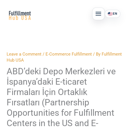
Skip
MAIN
to
EN
MENU
content
Leave a Comment
/
E-Commerce Fulfillment
/ By
Fulfillment
Hub USA
ABD’deki Depo Merkezleri ve
İspanya’daki E-ticaret
Firmaları İçin Ortaklık
Fırsatları (Partnership
Opportunities for Fulfillment
Centers in the US and E-