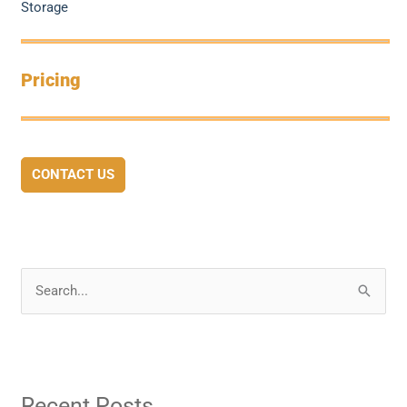
Storage
Pricing
CONTACT US
S
e
a
r
Recent Posts
c