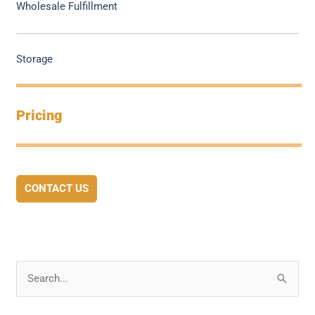
Wholesale Fulfillment
Storage
Pricing
CONTACT US
S
e