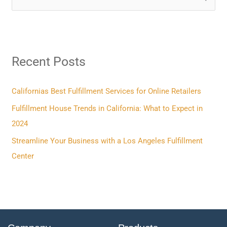
e
a
r
Recent Posts
c
h
f
Californias Best Fulfillment Services for Online Retailers
o
Fulfillment House Trends in California: What to Expect in
r
2024
:
Streamline Your Business with a Los Angeles Fulfillment
Center