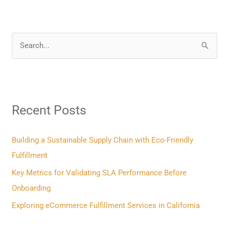
S
e
a
r
Recent Posts
c
h
f
Building a Sustainable Supply Chain with Eco-Friendly
o
Fulfillment
r
Key Metrics for Validating SLA Performance Before
:
Onboarding
Exploring eCommerce Fulfillment Services in California