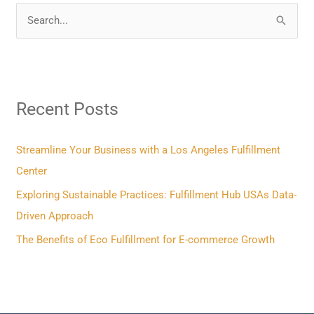
S
e
a
r
Recent Posts
c
h
f
Streamline Your Business with a Los Angeles Fulfillment
o
Center
r
Exploring Sustainable Practices: Fulfillment Hub USAs Data-
:
Driven Approach
The Benefits of Eco Fulfillment for E-commerce Growth