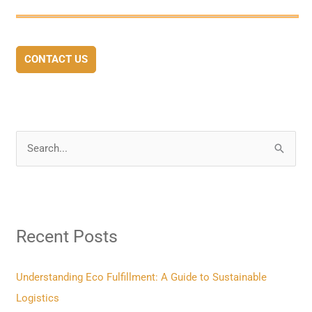
CONTACT US
S
e
a
r
Recent Posts
c
h
f
Understanding Eco Fulfillment: A Guide to Sustainable
o
Logistics