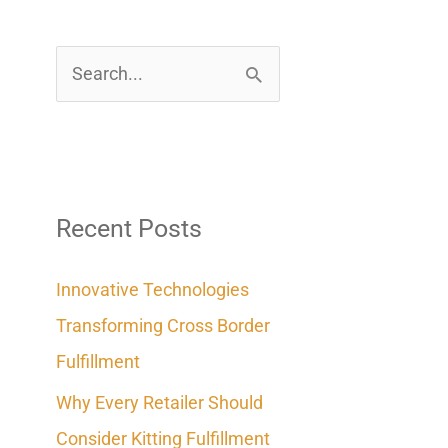
S
e
a
r
c
Recent Posts
h
Innovative Technologies
f
Transforming Cross Border
o
Fulfillment
r
Why Every Retailer Should
:
Consider Kitting Fulfillment