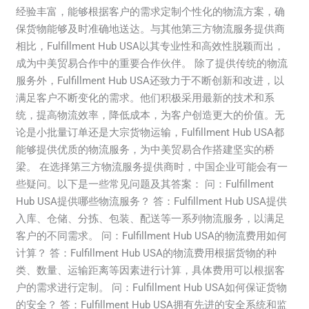
梁
经验丰富，能够根据客户的需求定制个性化的物流方案，确
(Los
保货物能够及时准确地送达。与其他第三方物流服务提供商
Angeles
相比，Fulfillment Hub USA以其专业性和高效性脱颖而出，
Port
成为中美贸易合作中的重要合作伙伴。 除了提供传统的物流
3PL
服务外，Fulfillment Hub USA还致力于不断创新和改进，以
Services:
满足客户不断变化的需求。他们积极采用最新的技术和系
Bridging
统，提高物流效率，降低成本，为客户创造更大的价值。无
Chinese-
论是小批量订单还是大宗货物运输，Fulfillment Hub USA都
American
能够提供优质的物流服务，为中美贸易合作搭建坚实的桥
Trade
梁。 在选择第三方物流服务提供商时，中国企业可能会有一
Cooperation)
些疑问。以下是一些常见问题及其答案： 问：Fulfillment
Hub USA提供哪些物流服务？ 答：Fulfillment Hub USA提供
入库、仓储、分拣、包装、配送等一系列物流服务，以满足
客户的不同需求。 问：Fulfillment Hub USA的物流费用如何
计算？ 答：Fulfillment Hub USA的物流费用根据货物的种
类、数量、运输距离等因素进行计算，具体费用可以根据客
户的需求进行定制。 问：Fulfillment Hub USA如何保证货物
的安全？ 答：Fulfillment Hub USA拥有先进的安全系统和监