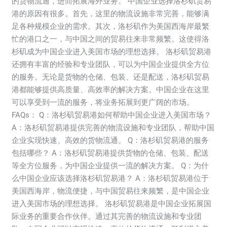
的货物流通，进而拓展海外业务。 中国企业选择洛杉矶贸易
(Trade
港的原因有很多。首先，这里的物流设施非常完善，能够满
Port
足各种规模企业的需求。其次，洛杉矶作为美国西海岸最繁
in
忙的港口之一，与中国之间的贸易往来非常频繁。这使得洛
Los
杉矶成为中国企业进入美国市场的理想选择。 洛杉矶贸易港
Angeles:
还拥有丰富的经验和专业团队，可以为中国企业提供全方位
Gateway
的服务。无论是货物的仓储、包装、还是配送，洛杉矶贸易
for
港都能够提供高质量、高效率的解决方案。中国企业在这里
Chinese
可以享受到一流的服务，将业务拓展到更广阔的市场。
Businesses)
FAQs： Q：洛杉矶贸易港如何帮助中国企业进入美国市场？
A：洛杉矶贸易港提供完善的物流设施和专业团队，帮助中国
企业实现快速、高效的货物流通。 Q：洛杉矶贸易港的服务
包括哪些？ A：洛杉矶贸易港提供货物的仓储、包装、配送
等全方位服务，为中国企业提供一流的解决方案。 Q：为什
么中国企业应该选择洛杉矶贸易港？ A：洛杉矶贸易港位于
美国西海岸，物流便捷，与中国贸易往来频繁，是中国企业
进入美国市场的理想选择。 洛杉矶贸易港是中国企业拓展国
际业务的重要合作伙伴。通过其完善的物流设施和专业团