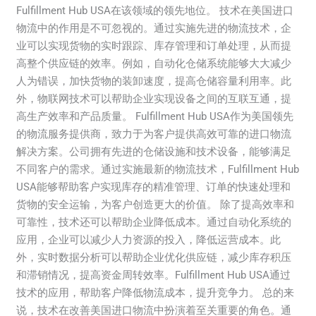
Fulfillment Hub USA在该领域的领先地位。 技术在美国进口
在
物流中的作用是不可忽视的。通过实施先进的物流技术，企
改
业可以实现货物的实时跟踪、库存管理和订单处理，从而提
善
高整个供应链的效率。例如，自动化仓储系统能够大大减少
美
人为错误，加快货物的装卸速度，提高仓储容量利用率。此
国
外，物联网技术可以帮助企业实现设备之间的互联互通，提
进
高生产效率和产品质量。 Fulfillment Hub USA作为美国领先
口
的物流服务提供商，致力于为客户提供高效可靠的进口物流
物
解决方案。公司拥有先进的仓储设施和技术设备，能够满足
流
不同客户的需求。通过实施最新的物流技术，Fulfillment Hub
中
USA能够帮助客户实现库存的精准管理、订单的快速处理和
的
货物的安全运输，为客户创造更大的价值。 除了提高效率和
作
可靠性，技术还可以帮助企业降低成本。通过自动化系统的
用
应用，企业可以减少人力资源的投入，降低运营成本。此
外，实时数据分析可以帮助企业优化供应链，减少库存积压
和滞销情况，提高资金周转效率。Fulfillment Hub USA通过
技术的应用，帮助客户降低物流成本，提升竞争力。 总的来
说，技术在改善美国进口物流中扮演着至关重要的角色。通