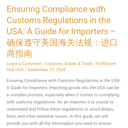
Ensuring
Ensuring Compliance with
Compliance
Customs Regulations in the
with
Customs
USA: A Guide for Importers –
Regulations
确保遵守美国海关法规：进口
in
the
商指南
USA:
A
Leave a Comment
/
Customs, Duties & Trade
/
Fulfillment
Hub USA
/
September 27, 2024
Guide
for
Ensuring Compliance with Customs Regulations in the USA:
Importers
A Guide for Importers Importing goods into the USA can be
–
a complex process, especially when it comes to complying
确
with customs regulations. As an importer, it is crucial to
保
understand and follow these regulations to avoid delays,
遵
fines, and other potential issues. In this guide, we will
守
provide you with all the information you need to ensure