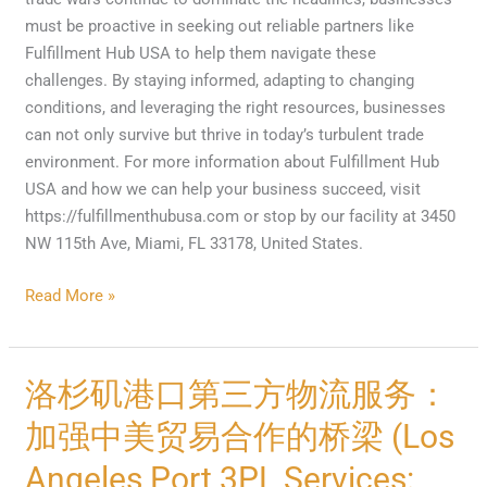
must be proactive in seeking out reliable partners like
Fulfillment Hub USA to help them navigate these
challenges. By staying informed, adapting to changing
conditions, and leveraging the right resources, businesses
can not only survive but thrive in today’s turbulent trade
environment. For more information about Fulfillment Hub
USA and how we can help your business succeed, visit
https://fulfillmenthubusa.com or stop by our facility at 3450
NW 115th Ave, Miami, FL 33178, United States.
Read More »
洛
洛杉矶港口第三方物流服务：
杉
加强中美贸易合作的桥梁 (Los
矶
港
Angeles Port 3PL Services: