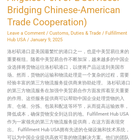
口
Bridging Chinese-American
第
三
Trade Cooperation)
方
物
Leave a Comment
/
Customs, Duties & Trade
/
Fulfillment
Hub USA
/
January 9, 2025
流
服
洛杉矶港口是美国最繁忙的港口之一，也是中美贸易往来的
务：
重要枢纽。随着中美贸易合作不断加深，越来越多的中国企
加
业选择将货物运往洛杉矶港口，以便将产品运送到美国市
强
场。然而，货物的运输和物流处理是一个复杂的过程，需要
中
经验丰富的第三方物流服务提供商来协助处理。 洛杉矶港口
美
的第三方物流服务在加强中美贸易合作方面发挥着至关重要
贸
的作用。这些服务提供商可以帮助中国企业处理货物的入
易
库、仓储、分拣、包装和配送等环节，从而提高运输效率，
合
降低成本，确保货物安全到达目的地。Fulfillment Hub USA
作
作为一家领先的第三方物流服务提供商，在这方面表现突
的
出。 Fulfillment Hub USA拥有先进的仓储设施和技术系统，
桥
可以为中国企业提供高效可靠的物流解决方案。他们的团队