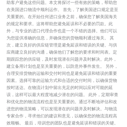
避
助客户避免这些问题。本文将探讨一些有效的策略，帮助您
免
在美国进口物流中顺利运作。 首先，了解美国进口规定是至
在
关重要的。在开始任何进口业务之前，确保您了解美国海关
美
的规定和要求。这将帮助您避免延误和不必要的罚款。此
国
外，与专业的进口代理合作也是一个不错的选择。他们可以
进
为您提供准确的信息，并确保您的货物顺利通过海关。 其
口
次，建立良好的供应链管理是避免延误和错误的关键。与供
物
应商建立良好的沟通，确保他们了解您的要求和时间表。定
流
期跟踪您的供应链，及时发现潜在问题并及时解决。此外，
中
建立备用计划也是至关重要的，以防意外事件发生。 另外，
延
合理安排货物的运输和交付时间也是避免延误和错误的重要
误
因素。选择可靠的运输方式和合适的交付时间，以确保货物
和
按时送达。在物流计划中留出充足的时间以应对可能的延
昂
误，这样可以最大程度地减少潜在的问题。 此外，定期审查
贵
和优化您的物流流程也是至关重要的。通过不断地评估和改
错
进您的物流策略，可以发现潜在的问题并及时解决。与物流
误
专家合作，寻求他们的建议和意见，以确保您的物流流程高
的
效顺畅。 最后，培训您的团队也是避免延误和错误的关键。