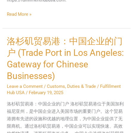
https://fulfillmenthubusa.com.
Read More »
洛
洛杉矶贸易港：中国企业的门
杉
户 (Trade Port in Los Angeles:
矶
贸
Gateway for Chinese
易
Businesses)
港：
中
Leave a Comment
/
Customs, Duties & Trade
/
Fulfillment
国
Hub USA
/
February 19, 2025
企
洛杉矶贸易港：中国企业的门户 洛杉矶贸易港位于美国加利
业
福尼亚州，是中国企业进入美国市场的重要门户。这个贸易
的
港拥有先进的设施和优越的地理位置，为中国企业提供了无
门
限商机。通过洛杉矶贸易港，中国企业可以实现快速、高效
户