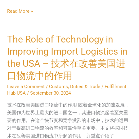
Read More »
The
The Role of Technology in
Role
Improving Import Logistics in
of
Technology
the USA – 技术在改善美国进
in
口物流中的作用
Improving
Import
Leave a Comment
/
Customs, Duties & Trade
/
Fulfillment
Logistics
Hub USA
/
September 30, 2024
in
技术在改善美国进口物流中的作用 随着全球化的加速发展，
the
美国作为世界上最大的进口国之一，其进口物流起着至关重
USA
要的作用。在这个快节奏和竞争激烈的市场中，技术的运用
–
对于提高进口物流的效率和可靠性至关重要。本文将探讨技
技
术在改善美国进口物流中所起的作用，并重点介绍了
术