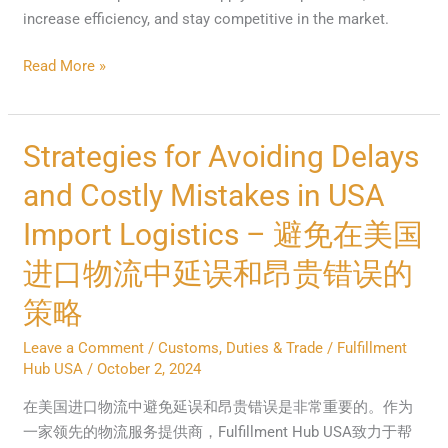
increase efficiency, and stay competitive in the market.
Read More »
Strategies
Strategies for Avoiding Delays
for
and Costly Mistakes in USA
Avoiding
Delays
Import Logistics – 避免在美国
and
进口物流中延误和昂贵错误的
Costly
Mistakes
策略
in
USA
Leave a Comment
/
Customs, Duties & Trade
/
Fulfillment
Hub USA
/
October 2, 2024
Import
Logistics
在美国进口物流中避免延误和昂贵错误是非常重要的。作为
–
一家领先的物流服务提供商，Fulfillment Hub USA致力于帮