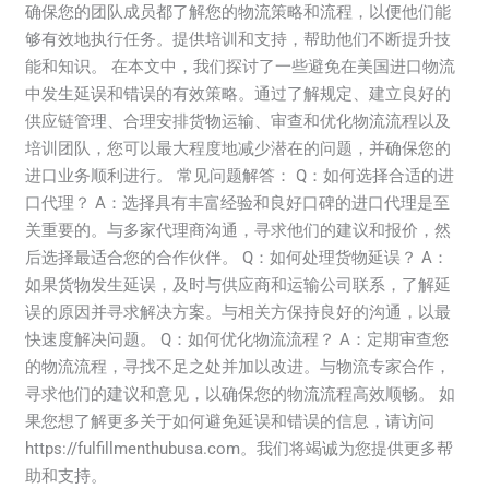
策
确保您的团队成员都了解您的物流策略和流程，以便他们能
略
够有效地执行任务。提供培训和支持，帮助他们不断提升技
能和知识。 在本文中，我们探讨了一些避免在美国进口物流
中发生延误和错误的有效策略。通过了解规定、建立良好的
供应链管理、合理安排货物运输、审查和优化物流流程以及
培训团队，您可以最大程度地减少潜在的问题，并确保您的
进口业务顺利进行。 常见问题解答： Q：如何选择合适的进
口代理？ A：选择具有丰富经验和良好口碑的进口代理是至
关重要的。与多家代理商沟通，寻求他们的建议和报价，然
后选择最适合您的合作伙伴。 Q：如何处理货物延误？ A：
如果货物发生延误，及时与供应商和运输公司联系，了解延
误的原因并寻求解决方案。与相关方保持良好的沟通，以最
快速度解决问题。 Q：如何优化物流流程？ A：定期审查您
的物流流程，寻找不足之处并加以改进。与物流专家合作，
寻求他们的建议和意见，以确保您的物流流程高效顺畅。 如
果您想了解更多关于如何避免延误和错误的信息，请访问
https://fulfillmenthubusa.com。我们将竭诚为您提供更多帮
助和支持。