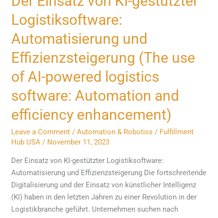
Der Einsatz von KI-gestützter
Einsatz
Logistiksoftware:
von
KI-
Automatisierung und
gestützter
Effizienzsteigerung (The use
Logistiksoftware:
Automatisierung
of AI-powered logistics
und
software: Automation and
Effizienzsteigerung
(The
efficiency enhancement)
use
of
Leave a Comment
/
Automation & Robotics
/
Fulfillment
Hub USA
/
November 11, 2023
AI-
powered
Der Einsatz von KI-gestützter Logistiksoftware:
logistics
Automatisierung und Effizienzsteigerung Die fortschreitende
software:
Digitalisierung und der Einsatz von künstlicher Intelligenz
Automation
(KI) haben in den letzten Jahren zu einer Revolution in der
and
Logistikbranche geführt. Unternehmen suchen nach
efficiency