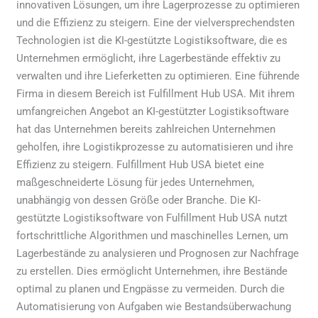
innovativen Lösungen, um ihre Lagerprozesse zu optimieren
enhancement)
und die Effizienz zu steigern. Eine der vielversprechendsten
Technologien ist die KI-gestützte Logistiksoftware, die es
Unternehmen ermöglicht, ihre Lagerbestände effektiv zu
verwalten und ihre Lieferketten zu optimieren. Eine führende
Firma in diesem Bereich ist Fulfillment Hub USA. Mit ihrem
umfangreichen Angebot an KI-gestützter Logistiksoftware
hat das Unternehmen bereits zahlreichen Unternehmen
geholfen, ihre Logistikprozesse zu automatisieren und ihre
Effizienz zu steigern. Fulfillment Hub USA bietet eine
maßgeschneiderte Lösung für jedes Unternehmen,
unabhängig von dessen Größe oder Branche. Die KI-
gestützte Logistiksoftware von Fulfillment Hub USA nutzt
fortschrittliche Algorithmen und maschinelles Lernen, um
Lagerbestände zu analysieren und Prognosen zur Nachfrage
zu erstellen. Dies ermöglicht Unternehmen, ihre Bestände
optimal zu planen und Engpässe zu vermeiden. Durch die
Automatisierung von Aufgaben wie Bestandsüberwachung