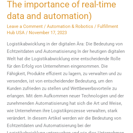
The importance of real-time
Echtzeitdaten
und
data and automation)
Automatisierung
(Logistics
Leave a Comment
/
Automation & Robotics
/
Fulfillment
Hub USA
/
November 17, 2023
execution
in
Logistikabwicklung in der digitalen Ära: Die Bedeutung von
the
Echtzeitdaten und Automatisierung In der heutigen digitalen
digital
Welt hat die Logistikabwicklung eine entscheidende Rolle
era:
für den Erfolg von Unternehmen eingenommen. Die
The
Fähigkeit, Produkte effizient zu lagern, zu verwalten und zu
importance
versenden, ist von entscheidender Bedeutung, um den
of
Kunden zufrieden zu stellen und Wettbewerbsvorteile zu
real-
erlangen. Mit dem Aufkommen neuer Technologien und der
time
zunehmenden Automatisierung hat sich die Art und Weise,
data
wie Unternehmen ihre Logistikprozesse verwalten, stark
and
verändert. In diesem Artikel werden wir die Bedeutung von
automation)
Echtzeitdaten und Automatisierung bei der