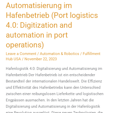
und
Automatisierung im
Automatisierung
Hafenbetrieb (Port logistics
im
Hafenbetrieb
4.0: Digitization and
(Port
automation in port
logistics
4.0:
operations)
Digitization
and
Leave a Comment
/
Automation & Robotics
/
Fulfillment
Hub USA
/
November 22, 2023
automation
in
Hafenlogistik 4.0: Digitalisierung und Automatisierung im
port
Hafenbetrieb Der Hafenbetrieb ist ein entscheidender
operations)
Bestandteil der internationalen Handelswelt. Die Effizienz
und Effektivität des Hafenbetriebs kann den Unterschied
zwischen einer reibungslosen Lieferkette und logistischen
Engpässen ausmachen. In den letzten Jahren hat die
Digitalisierung und Automatisierung in der Hafenlogistik
eine Revolution ausgelöst. Diese neuen Technologien, die