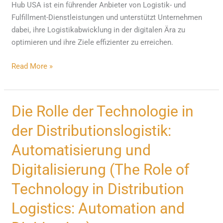
Hub USA ist ein führender Anbieter von Logistik- und
Fulfillment-Dienstleistungen und unterstützt Unternehmen
dabei, ihre Logistikabwicklung in der digitalen Ära zu
optimieren und ihre Ziele effizienter zu erreichen.
Read More »
Die
Die Rolle der Technologie in
Rolle
der Distributionslogistik:
der
Technologie
Automatisierung und
in
Digitalisierung (The Role of
der
Distributionslogistik:
Technology in Distribution
Automatisierung
Logistics: Automation and
und
Digitalisierung