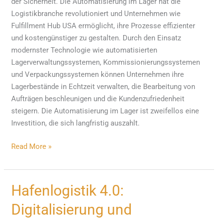
der Sicherheit. Die Automatisierung im Lager hat die
Logistikbranche revolutioniert und Unternehmen wie
Fulfillment Hub USA ermöglicht, ihre Prozesse effizienter
und kostengünstiger zu gestalten. Durch den Einsatz
modernster Technologie wie automatisierten
Lagerverwaltungssystemen, Kommissionierungssystemen
und Verpackungssystemen können Unternehmen ihre
Lagerbestände in Echtzeit verwalten, die Bearbeitung von
Aufträgen beschleunigen und die Kundenzufriedenheit
steigern. Die Automatisierung im Lager ist zweifellos eine
Investition, die sich langfristig auszahlt.
Read More »
Hafenlogistik
Hafenlogistik 4.0:
4.0:
Digitalisierung und
Digitalisierung