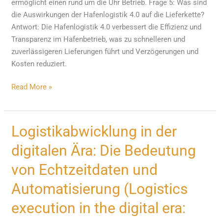
ermöglicht einen rund um die Uhr Betrieb. Frage 5: Was sind
die Auswirkungen der Hafenlogistik 4.0 auf die Lieferkette?
Antwort: Die Hafenlogistik 4.0 verbessert die Effizienz und
Transparenz im Hafenbetrieb, was zu schnelleren und
zuverlässigeren Lieferungen führt und Verzögerungen und
Kosten reduziert.
Read More »
Logistikabwicklung
Logistikabwicklung in der
in
digitalen Ära: Die Bedeutung
der
digitalen
von Echtzeitdaten und
Ära:
Automatisierung (Logistics
Die
Bedeutung
execution in the digital era:
von