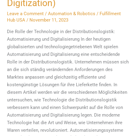
Digitization)
(The
Role
Leave a Comment
/
Automation & Robotics
/
Fulfillment
Hub USA
/
November 11, 2023
of
Technology
Die Rolle der Technologie in der Distributionslogistik:
in
Automatisierung und Digitalisierung In der heutigen
Distribution
globalisierten und technologiegetriebenen Welt spielen
Logistics:
Automatisierung und Digitalisierung eine entscheidende
Automation
Rolle in der Distributionslogistik. Unternehmen müssen sich
and
an die sich ständig verändernden Anforderungen des
Digitization)
Marktes anpassen und gleichzeitig effiziente und
kostengünstige Lösungen für ihre Lieferkette finden. In
diesem Artikel werden wir die verschiedenen Möglichkeiten
untersuchen, wie Technologie die Distributionslogistik
verbessern kann und einen Schwerpunkt auf die Rolle von
Automatisierung und Digitalisierung legen. Die moderne
Technologie hat die Art und Weise, wie Unternehmen ihre
Waren verteilen, revolutioniert. Automatisierungssysteme