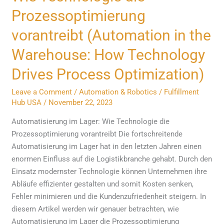
Wie
Prozessoptimierung
Technologie
vorantreibt (Automation in the
die
Prozessoptimierung
Warehouse: How Technology
vorantreibt
Drives Process Optimization)
(Automation
in
Leave a Comment
/
Automation & Robotics
/
Fulfillment
the
Hub USA
/
November 22, 2023
Warehouse:
Automatisierung im Lager: Wie Technologie die
How
Prozessoptimierung vorantreibt Die fortschreitende
Technology
Automatisierung im Lager hat in den letzten Jahren einen
Drives
enormen Einfluss auf die Logistikbranche gehabt. Durch den
Process
Einsatz modernster Technologie können Unternehmen ihre
Optimization)
Abläufe effizienter gestalten und somit Kosten senken,
Fehler minimieren und die Kundenzufriedenheit steigern. In
diesem Artikel werden wir genauer betrachten, wie
Automatisierung im Lager die Prozessoptimierung