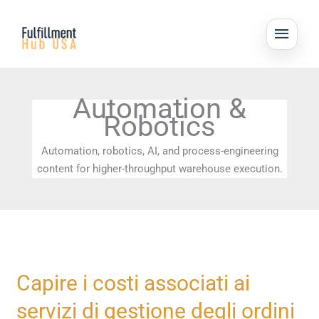
Skip
MAI
to
ME
content
Automation &
Robotics
Automation, robotics, AI, and process-engineering
content for higher-throughput warehouse execution.
Capire
Capire i costi associati ai
i
servizi di gestione degli ordini
costi