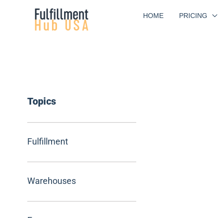
Skip
HOME
PRICING
to
content
Topics
Fulfillment
Warehouses