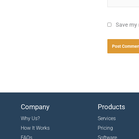
Save my n
Company
Products
Why Us?
Services
How It Works
Pricing
FAQs
Software