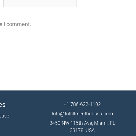
me I comment.
es
+1 786-622-1102
Info@fulfillmenthubusa.com
base
3450 NW 115th Ave, Miami, FL
33178, USA