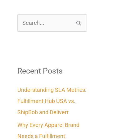
S
e
a
r
c
Recent Posts
h
Understanding SLA Metrics:
f
Fulfillment Hub USA vs.
o
ShipBob and Deliverr
r
Why Every Apparel Brand
:
Needs a Fulfillment