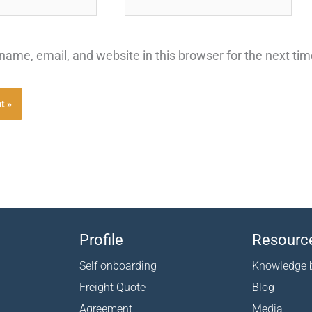
ame, email, and website in this browser for the next ti
Profile
Resourc
Self onboarding
Knowledge 
Freight Quote
Blog
Agreement
Media