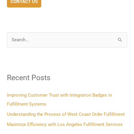
CONTACT US
S
e
a
r
Recent Posts
c
h
f
Improving Customer Trust with Integration Badges in
o
Fulfillment Systems
r
Understanding the Process of West Coast Order Fulfillment
:
Maximize Efficiency with Los Angeles Fulfillment Services