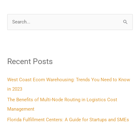
S
e
a
r
Recent Posts
c
h
f
West Coast Ecom Warehousing: Trends You Need to Know
o
in 2023
r
The Benefits of Multi-Node Routing in Logistics Cost
:
Management
Florida Fulfillment Centers: A Guide for Startups and SMEs