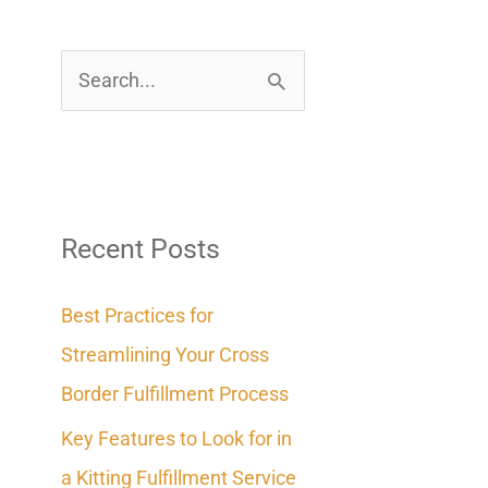
S
e
a
r
c
Recent Posts
h
Best Practices for
f
Streamlining Your Cross
o
Border Fulfillment Process
r
Key Features to Look for in
:
a Kitting Fulfillment Service