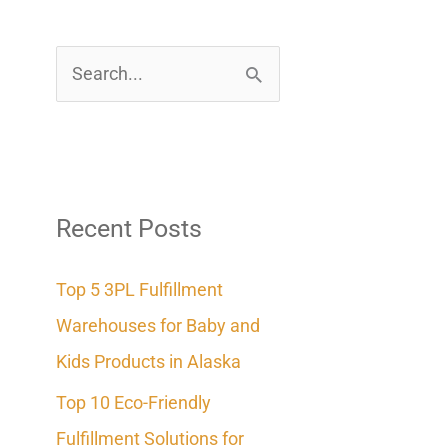
S
e
a
r
c
Recent Posts
h
Top 5 3PL Fulfillment
f
Warehouses for Baby and
o
Kids Products in Alaska
r
Top 10 Eco-Friendly
:
Fulfillment Solutions for