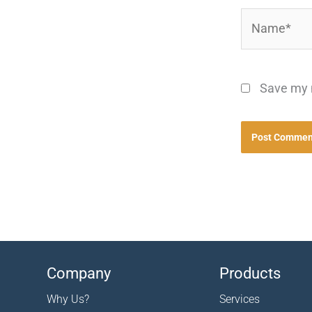
Name*
Save my n
Company
Products
Why Us?
Services