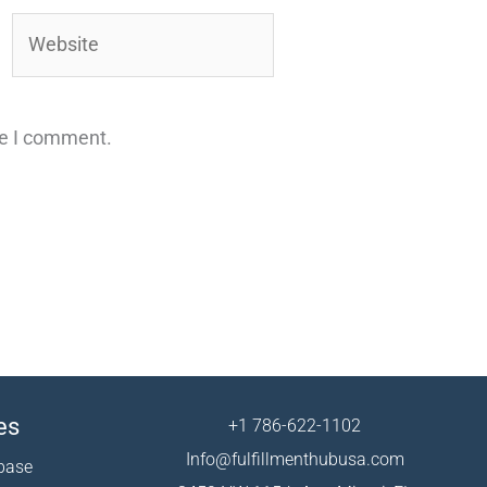
Website
me I comment.
es
+1 786-622-1102
Info@fulfillmenthubusa.com
base