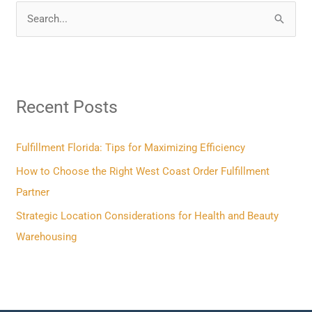
S
e
a
r
Recent Posts
c
h
f
Fulfillment Florida: Tips for Maximizing Efficiency
o
How to Choose the Right West Coast Order Fulfillment
r
Partner
:
Strategic Location Considerations for Health and Beauty
Warehousing