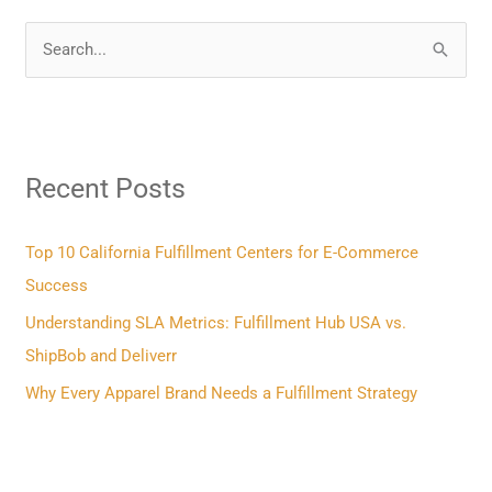
S
e
a
r
Recent Posts
c
h
f
Top 10 California Fulfillment Centers for E-Commerce
o
Success
r
Understanding SLA Metrics: Fulfillment Hub USA vs.
:
ShipBob and Deliverr
Why Every Apparel Brand Needs a Fulfillment Strategy