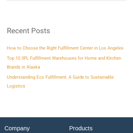
e
a
r
Recent Posts
c
h
f
How to Choose the Right Fulfillment Center in Los Angeles
o
Top 10 3PL Fulfillment Warehouses for Home and Kitchen
r
Brands in Alaska
:
Understanding Eco Fulfillment: A Guide to Sustainable
Logistics
Company
Products