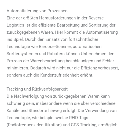
Automatisierung von Prozessen
Eine der größten Herausforderungen in der Reverse
Logistics ist die effiziente Bearbeitung und Sortierung der
zurückgegebenen Waren. Hier kommt die Automatisierung
ins Spiel. Durch den Einsatz von fortschrittlicher
Technologie wie Barcode-Scanner, automatischen
Sortiersystemen und Robotern können Unternehmen den
Prozess der Warenbearbeitung beschleunigen und Fehler
minimieren. Dadurch wird nicht nur die Effizienz verbessert,
sondern auch die Kundenzufriedenheit erhöht.
Tracking und Rückverfolgbarkeit
Die Nachverfolgung von zurückgegebenen Waren kann
schwierig sein, insbesondere wenn sie über verschiedene
Kanäle und Standorte hinweg erfolgt. Die Verwendung von
Technologie, wie beispielsweise RFID-Tags
(Radiofrequenzidentifikation) und GPS-Tracking, ermöglicht