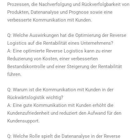
Prozessen, die Nachverfolgung und Rückverfolgbarkeit von
Produkten, Datenanalyse und Prognose sowie eine
verbesserte Kommunikation mit Kunden.
Q: Welche Auswirkungen hat die Optimierung der Reverse
Logistics auf die Rentabilität eines Unternehmens?
A: Eine optimierte Reverse Logistics kann zu einer
Reduzierung von Kosten, einer verbesserten
Bestandskontrolle und einer Steigerung der Rentabilität
führen.
Q: Warum ist die Kommunikation mit Kunden in der
Rückwärtslogistik wichtig?
A: Eine gute Kommunikation mit Kunden erhöht die
Kundenzufriedenheit und reduziert den Aufwand für den
Kundensupport.
Q: Welche Rolle spielt die Datenanalyse in der Reverse