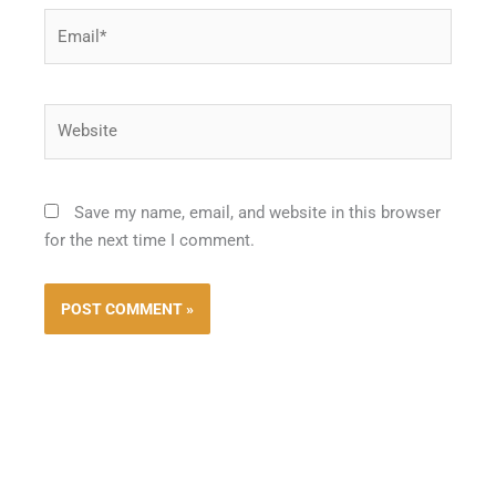
Email*
Website
Save my name, email, and website in this browser
for the next time I comment.