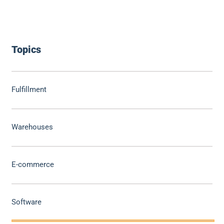
Topics
Fulfillment
Warehouses
E-commerce
Software