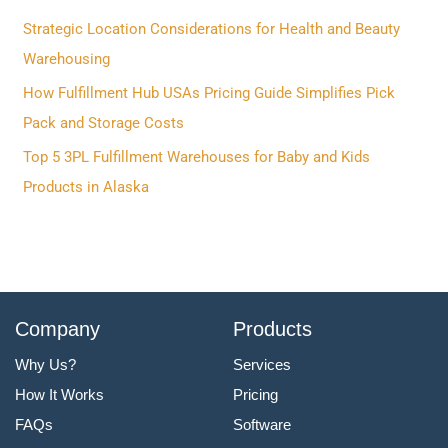
f
Strategic Location Considerations for Health and Beauty
o
Warehousing
r
How Fulfillment Hub USAs Pricing Guide Simplifies Pick
:
Pack and Storage Costs
Top 5 3PL Fulfillment Warehouses for Baby and Kids
Products in Alaska
Company
Products
Why Us?
Services
How It Works
Pricing
FAQs
Software