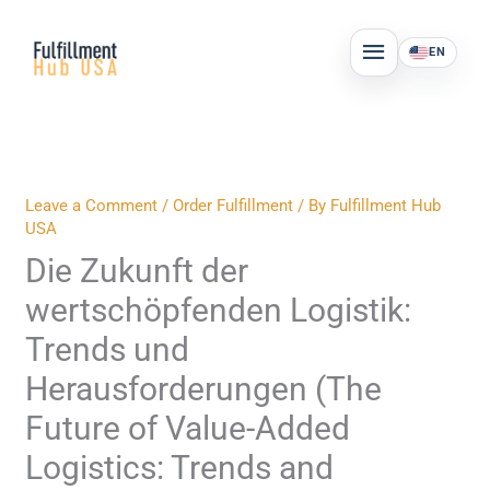
Skip
MAIN
to
EN
MENU
content
Leave a Comment
/
Order Fulfillment
/ By
Fulfillment Hub
USA
Die Zukunft der
wertschöpfenden Logistik:
Trends und
Herausforderungen (The
Future of Value-Added
Logistics: Trends and