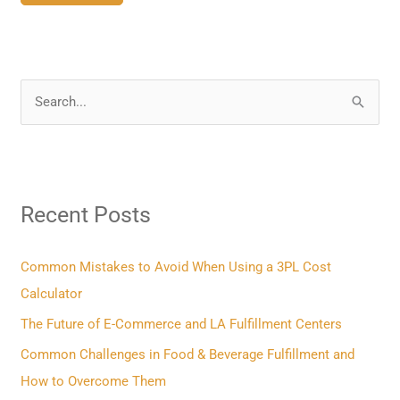
S
e
a
r
Recent Posts
c
h
f
Common Mistakes to Avoid When Using a 3PL Cost
o
Calculator
r
The Future of E-Commerce and LA Fulfillment Centers
:
Common Challenges in Food & Beverage Fulfillment and
How to Overcome Them