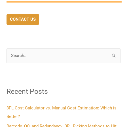
CONTACT US
S
e
a
r
Recent Posts
c
h
f
3PL Cost Calculator vs. Manual Cost Estimation: Which is
o
Better?
r
Barcode, QC, and Redundancy: 3PL Picking Methods to Hit