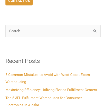
CONTACT US
S
e
a
r
Recent Posts
c
h
f
5 Common Mistakes to Avoid with West Coast Ecom
o
Warehousing
r
Maximizing Efficiency: Utilizing Florida Fulfillment Centers
:
Top 5 3PL Fulfillment Warehouses for Consumer
Electronics in Alaska