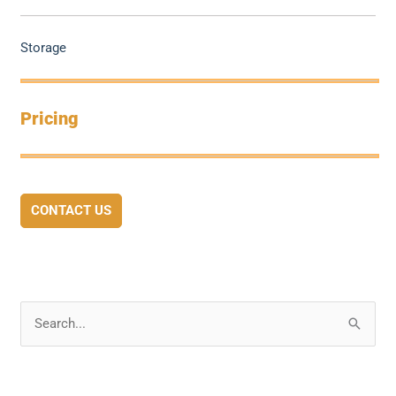
Storage
Pricing
CONTACT US
S
e
a