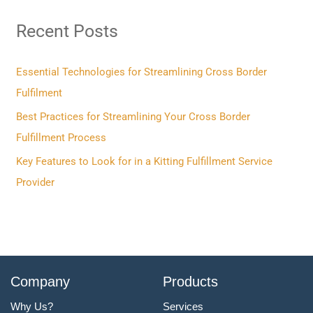
r
Recent Posts
c
h
f
Essential Technologies for Streamlining Cross Border
o
Fulfilment
r
Best Practices for Streamlining Your Cross Border
:
Fulfillment Process
Key Features to Look for in a Kitting Fulfillment Service
Provider
Company
Products
Why Us?
Services