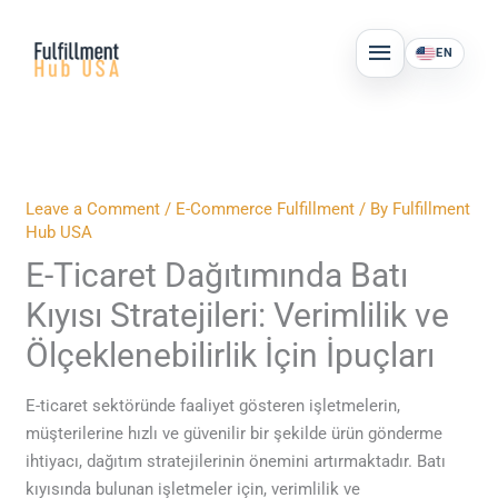
Skip
MAIN
to
EN
MENU
content
Leave a Comment
/
E-Commerce Fulfillment
/ By
Fulfillment
Hub USA
E-Ticaret Dağıtımında Batı
Kıyısı Stratejileri: Verimlilik ve
Ölçeklenebilirlik İçin İpuçları
E-ticaret sektöründe faaliyet gösteren işletmelerin,
müşterilerine hızlı ve güvenilir bir şekilde ürün gönderme
ihtiyacı, dağıtım stratejilerinin önemini artırmaktadır. Batı
kıyısında bulunan işletmeler için, verimlilik ve