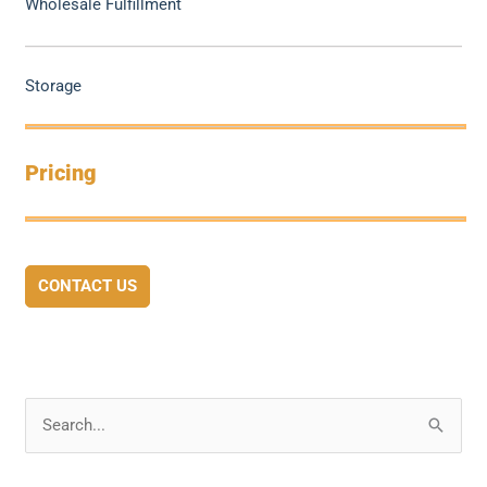
Wholesale Fulfillment
Storage
Pricing
CONTACT US
S
e