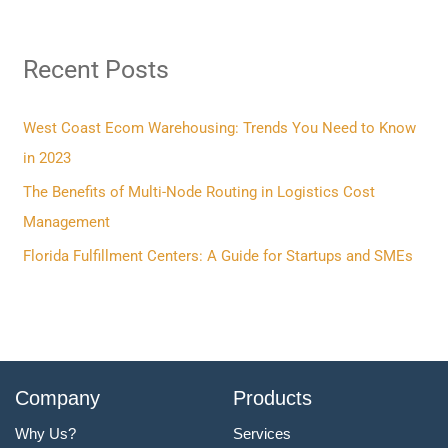
a
r
Recent Posts
c
h
f
West Coast Ecom Warehousing: Trends You Need to Know
o
in 2023
r
The Benefits of Multi-Node Routing in Logistics Cost
:
Management
Florida Fulfillment Centers: A Guide for Startups and SMEs
Company
Products
Why Us?
Services