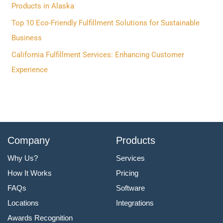
o
Products in Alaska
r
Top 10 Eco-Friendly Fulfillment Solutions for Sustainable
:
Business
California Fulfillment Services: Enhancing Customer
Experience
Company
Products
Why Us?
Services
How It Works
Pricing
FAQs
Software
Locations
Integrations
Awards Recognition