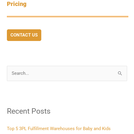
Pricing
CONTACT US
S
e
a
r
Recent Posts
c
h
f
Top 5 3PL Fulfillment Warehouses for Baby and Kids