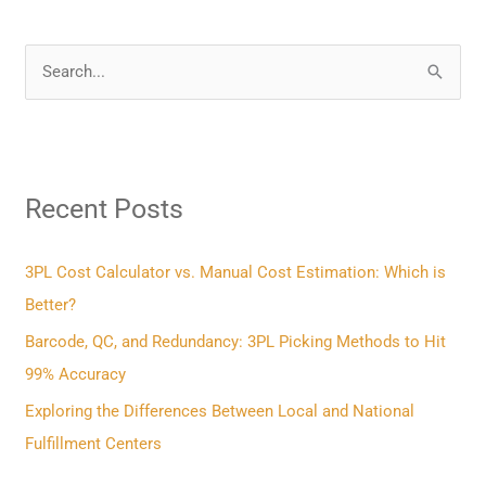
S
e
a
r
Recent Posts
c
h
f
3PL Cost Calculator vs. Manual Cost Estimation: Which is
o
Better?
r
Barcode, QC, and Redundancy: 3PL Picking Methods to Hit
:
99% Accuracy
Exploring the Differences Between Local and National
Fulfillment Centers