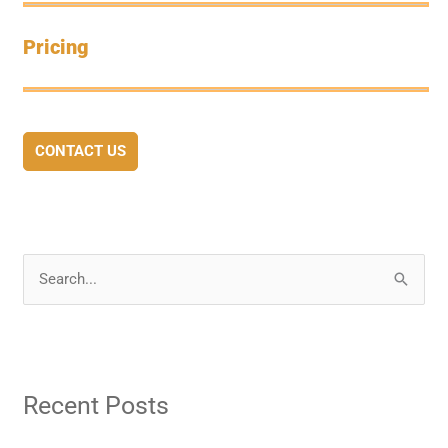
Pricing
CONTACT US
S
e
a
r
Recent Posts
c
h