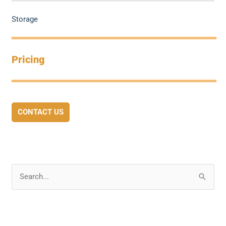
Storage
Pricing
CONTACT US
S
e
a
r