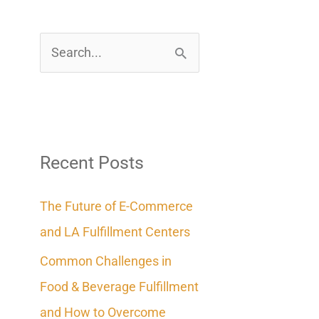
S
e
a
r
c
Recent Posts
h
The Future of E-Commerce
f
and LA Fulfillment Centers
o
Common Challenges in
r
Food & Beverage Fulfillment
:
and How to Overcome