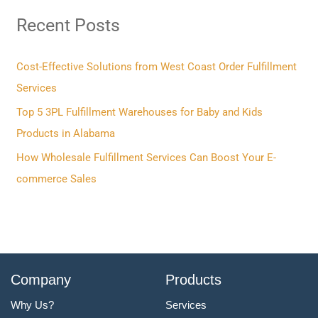
r
Recent Posts
c
h
f
Cost-Effective Solutions from West Coast Order Fulfillment
o
Services
r
Top 5 3PL Fulfillment Warehouses for Baby and Kids
:
Products in Alabama
How Wholesale Fulfillment Services Can Boost Your E-
commerce Sales
Company
Products
Why Us?
Services