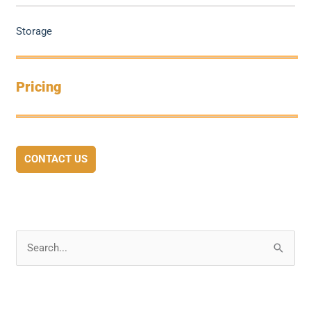
Storage
Pricing
CONTACT US
S
e
a