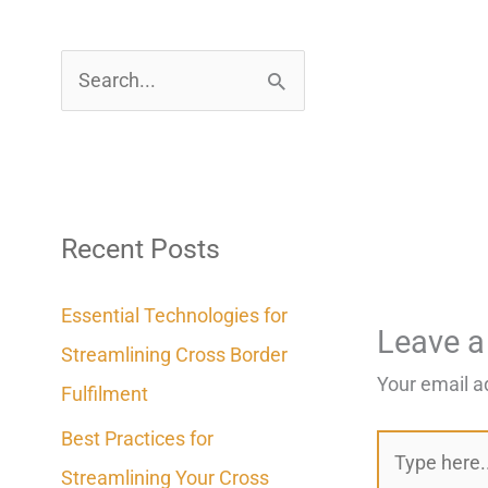
S
e
a
r
c
Recent Posts
h
Essential Technologies for
f
Leave 
Streamlining Cross Border
o
Your email a
Fulfilment
r
Best Practices for
:
Type
Streamlining Your Cross
here..