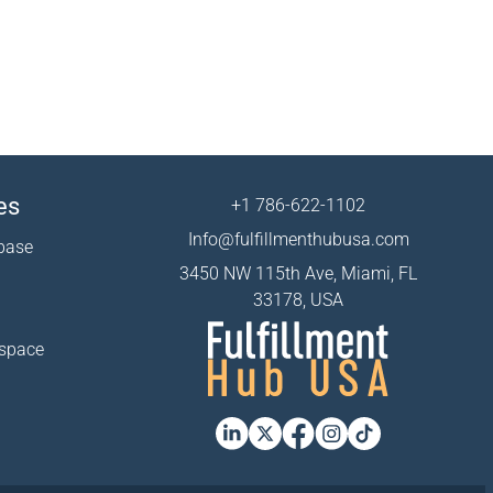
es
+1 786-622-1102
Info@fulfillmenthubusa.com
base
3450 NW 115th Ave, Miami, FL
33178, USA
 space