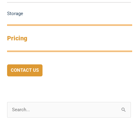
Storage
Pricing
CONTACT US
S
e
a