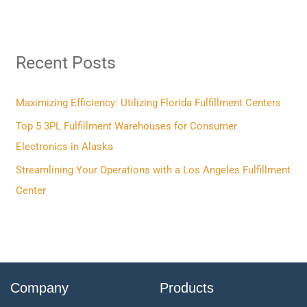
a
r
Recent Posts
c
h
f
Maximizing Efficiency: Utilizing Florida Fulfillment Centers
o
Top 5 3PL Fulfillment Warehouses for Consumer
r
Electronics in Alaska
:
Streamlining Your Operations with a Los Angeles Fulfillment
Center
Company
Products