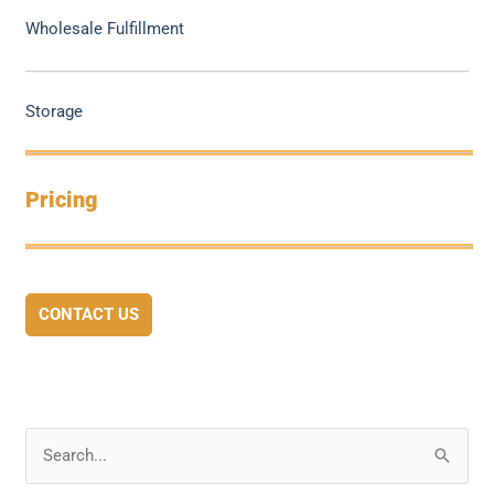
Wholesale Fulfillment
Storage
Pricing
CONTACT US
S
e