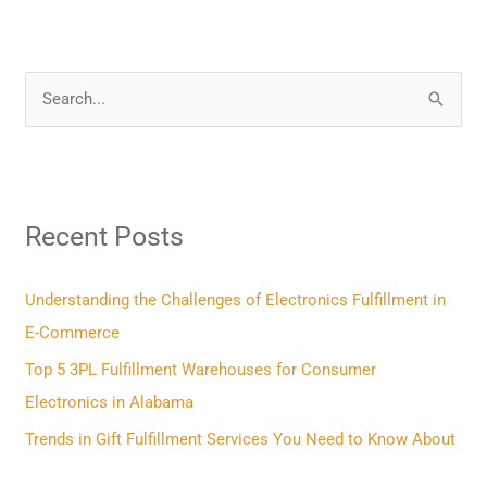
S
e
a
r
Recent Posts
c
h
f
Understanding the Challenges of Electronics Fulfillment in
o
E-Commerce
r
Top 5 3PL Fulfillment Warehouses for Consumer
:
Electronics in Alabama
Trends in Gift Fulfillment Services You Need to Know About