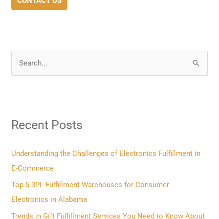
CONTACT US
S
e
a
r
Recent Posts
c
h
f
Understanding the Challenges of Electronics Fulfillment in
o
E-Commerce
r
Top 5 3PL Fulfillment Warehouses for Consumer
:
Electronics in Alabama
Trends in Gift Fulfillment Services You Need to Know About