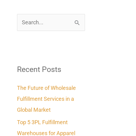
S
e
a
r
c
Recent Posts
h
The Future of Wholesale
f
Fulfillment Services in a
o
Global Market
r
Top 5 3PL Fulfillment
:
Warehouses for Apparel