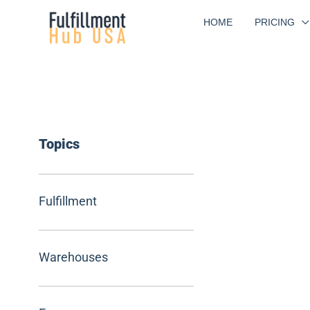
Skip
HOME
PRICING
to
content
Topics
Fulfillment
Warehouses