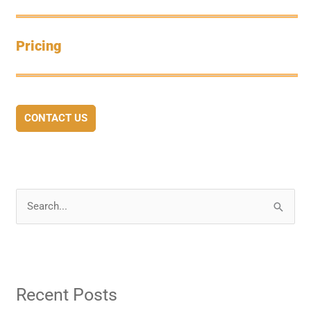
Pricing
CONTACT US
S
e
a
r
Recent Posts
c