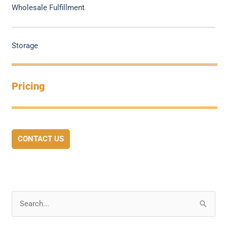
Wholesale Fulfillment
Storage
Pricing
CONTACT US
S
e