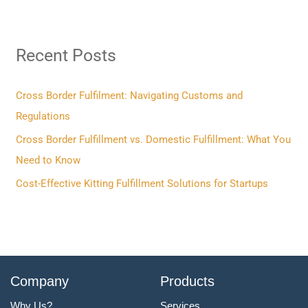
a
r
Recent Posts
c
h
f
Cross Border Fulfilment: Navigating Customs and
o
Regulations
r
Cross Border Fulfillment vs. Domestic Fulfillment: What You
:
Need to Know
Cost-Effective Kitting Fulfillment Solutions for Startups
Company
Products
Why Us?
Services