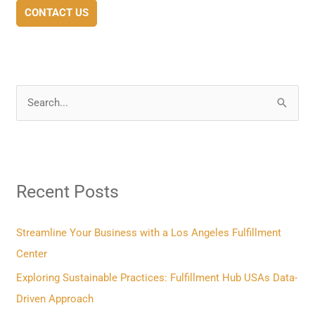
CONTACT US
S
e
a
r
Recent Posts
c
h
f
Streamline Your Business with a Los Angeles Fulfillment
o
Center
r
Exploring Sustainable Practices: Fulfillment Hub USAs Data-
:
Driven Approach